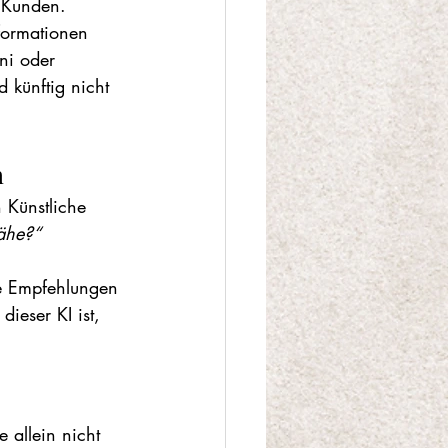
r Kunden. 
formationen 
i oder 
d künftig nicht 
.
n
 Künstliche 
ähe?“
te Empfehlungen 
ieser KI ist, 
 allein nicht 