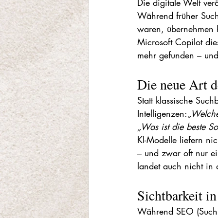
Die digitale Welt ver
Während früher Suchm
waren, übernehmen 
Microsoft Copilot die
mehr gefunden – und 
Die neue Art 
Statt klassische Such
Intelligenzen:
„Welche
„Was ist die beste S
KI-Modelle liefern n
– und zwar oft nur ei
landet auch nicht in 
Sichtbarkeit i
Während SEO (Suchmas