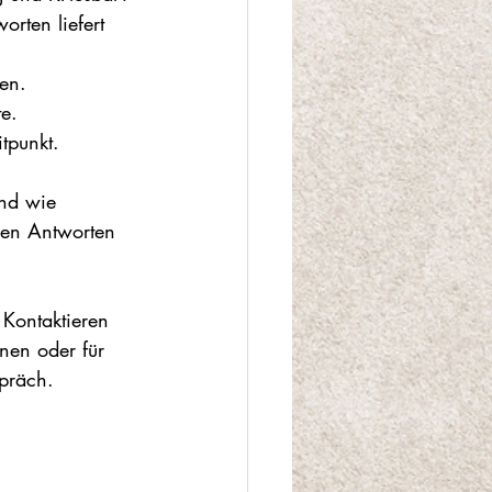
rten liefert 
en.
te.
itpunkt.
und wie 
den Antworten 
 Kontaktieren 
nen oder für 
spräch.