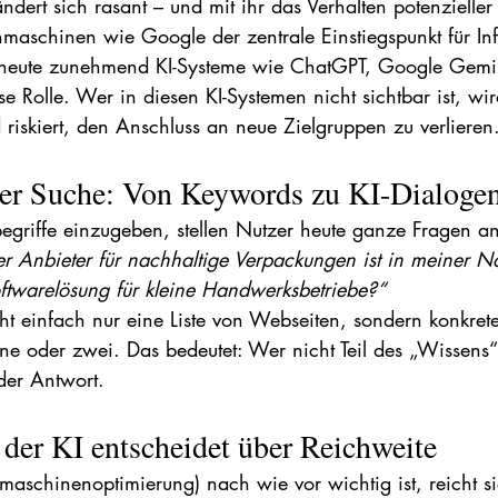
ändert sich rasant – und mit ihr das Verhalten potenzielle
aschinen wie Google der zentrale Einstiegspunkt für In
heute zunehmend KI-Systeme wie ChatGPT, Google Gemin
se Rolle. Wer in diesen KI-Systemen nicht sichtbar ist, wir
riskiert, den Anschluss an neue Zielgruppen zu verlieren
der Suche: Von Keywords zu KI-Dialoge
begriffe einzugeben, stellen Nutzer heute ganze Fragen an
r Anbieter für nachhaltige Verpackungen ist in meiner N
oftwarelösung für kleine Handwerksbetriebe?“
icht einfach nur eine Liste von Webseiten, sondern konkre
ne oder zwei. Das bedeutet: Wer nicht Teil des „Wissens“ d
der Antwort.
n der KI entscheidet über Reichweite
chinenoptimierung) nach wie vor wichtig ist, reicht sie