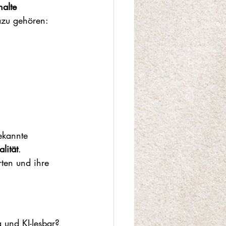
halte 
azu gehören:
ekannte 
lität
. 
ten und ihre 
g und KI-lesbar?