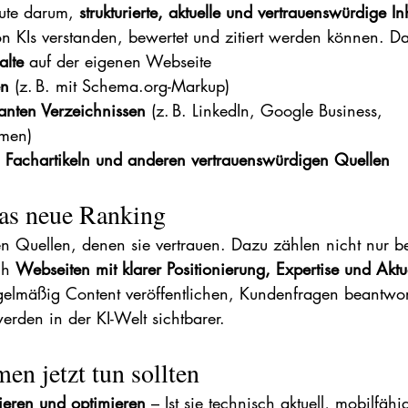
ute darum, 
strukturierte, aktuelle und vertrauenswürdige In
on KIs verstanden, bewertet und zitiert werden können. D
alte
 auf der eigenen Webseite
en
 (z. B. mit Schema.org-Markup)
vanten Verzeichnissen
 (z. B. LinkedIn, Google Business, 
rmen)
Fachartikeln und anderen vertrauenswürdigen Quellen
das neue Ranking
n Quellen, denen sie vertrauen. Dazu zählen nicht nur b
h 
Webseiten mit klarer Positionierung, Expertise und Aktua
elmäßig Content veröffentlichen, Kundenfragen beantwor
rden in der KI-Welt sichtbarer.
n jetzt tun sollten
ieren und optimieren
 – Ist sie technisch aktuell, mobilfähi